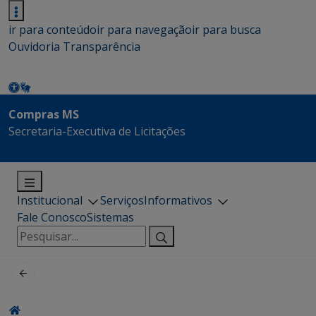
ir para conteúdo
ir para navegação
ir para busca
Ouvidoria
Transparência
Compras MS
Secretaria-Executiva de Licitações
Institucional
Serviços
Informativos
Fale Conosco
Sistemas
Pesquisar
por: