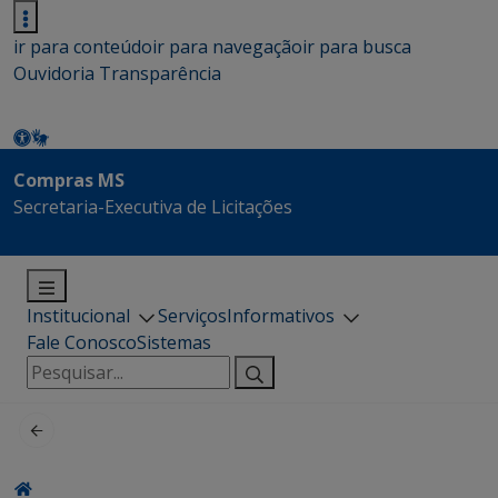
ir para conteúdo
ir para navegação
ir para busca
Ouvidoria
Transparência
Compras MS
Secretaria-Executiva de Licitações
Institucional
Serviços
Informativos
Fale Conosco
Sistemas
Pesquisar
por: