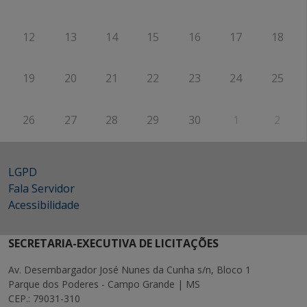
12
13
14
15
16
17
18
19
20
21
22
23
24
25
26
27
28
29
30
1
2
LGPD
Fala Servidor
Acessibilidade
SECRETARIA-EXECUTIVA DE LICITAÇÕES
Av. Desembargador José Nunes da Cunha s/n, Bloco 1
Parque dos Poderes - Campo Grande | MS
CEP.: 79031-310