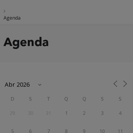
Agenda
Agenda
D
S
T
Q
Q
S
S
29
30
31
1
2
3
4
5
6
7
8
9
10
11