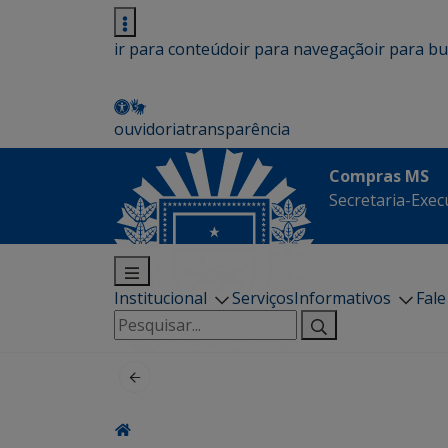
ir para conteúdo
ir para navegação
ir para b
ouvidoria
transparência
Compras MS
Secretaria-Execu
Institucional
Serviços
Informativos
Fal
Pesquisar
por: