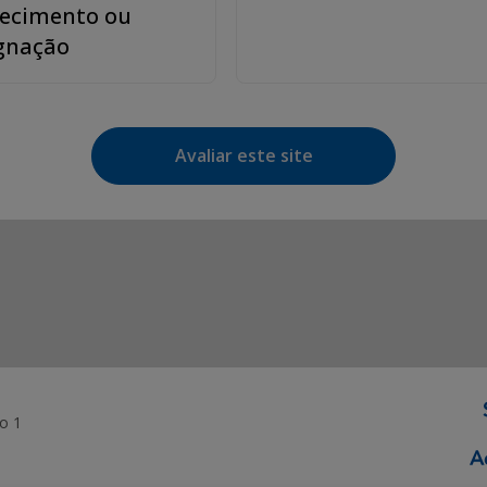
recimento ou
gnação
Avaliar este site
o 1