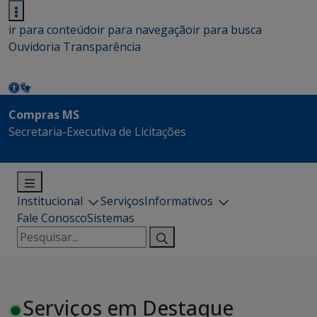
ir para conteúdo
ir para navegação
ir para busca
Ouvidoria
Transparência
Compras MS
Secretaria-Executiva de Licitações
Institucional
Serviços
Informativos
Fale Conosco
Sistemas
Pesquisar
por:
Serviços em Destaque