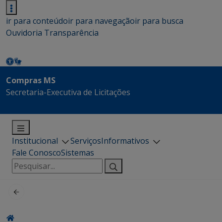
ir para conteúdo
ir para navegação
ir para busca
Ouvidoria
Transparência
Compras MS
Secretaria-Executiva de Licitações
Institucional
Serviços
Informativos
Fale Conosco
Sistemas
Pesquisar
por: