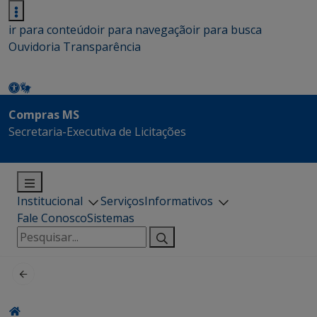
ir para conteúdo
ir para navegação
ir para busca
Ouvidoria
Transparência
Compras MS
Secretaria-Executiva de Licitações
Institucional
Serviços
Informativos
Fale Conosco
Sistemas
Pesquisar
por: