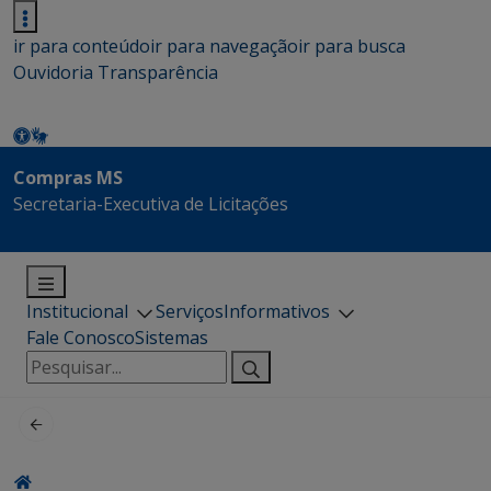
ir para conteúdo
ir para navegação
ir para busca
Ouvidoria
Transparência
Compras MS
Secretaria-Executiva de Licitações
Institucional
Serviços
Informativos
Fale Conosco
Sistemas
Pesquisar
por: