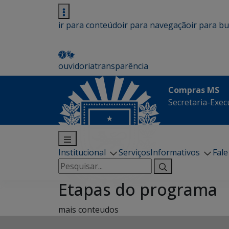
ir para conteúdo
ir para navegação
ir para b
ouvidoria
transparência
Compras MS
Secretaria-Execu
Institucional
Serviços
Informativos
Fal
Pesquisar
por:
Etapas do programa
mais conteudos