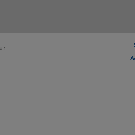
o 1
ormação Digital