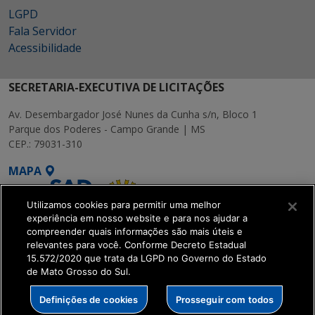
LGPD
Fala Servidor
Acessibilidade
SECRETARIA-EXECUTIVA DE LICITAÇÕES
Av. Desembargador José Nunes da Cunha s/n, Bloco 1
Parque dos Poderes - Campo Grande | MS
CEP.: 79031-310
MAPA
Utilizamos cookies para permitir uma melhor
experiência em nosso website e para nos ajudar a
compreender quais informações são mais úteis e
relevantes para você. Conforme Decreto Estadual
15.572/2020 que trata da LGPD no Governo do Estado
SETDIG | Secretaria-
de Mato Grosso do Sul.
Executiva de
Transformação Digital
Definições de cookies
Prosseguir com todos