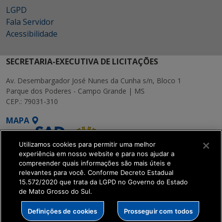
LGPD
Fala Servidor
Acessibilidade
SECRETARIA-EXECUTIVA DE LICITAÇÕES
Av. Desembargador José Nunes da Cunha s/n, Bloco 1
Parque dos Poderes - Campo Grande | MS
CEP.: 79031-310
MAPA
Utilizamos cookies para permitir uma melhor
experiência em nosso website e para nos ajudar a
compreender quais informações são mais úteis e
relevantes para você. Conforme Decreto Estadual
15.572/2020 que trata da LGPD no Governo do Estado
SETDIG | Secretaria-
de Mato Grosso do Sul.
Executiva de
Transformação Digital
Definições de cookies
Prosseguir com todos