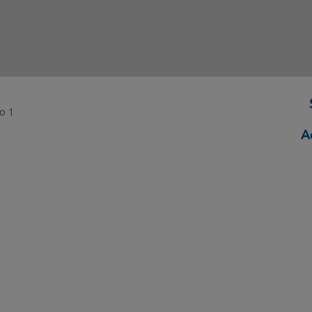
o 1
ormação Digital