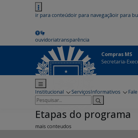
ir para conteúdo
ir para navegação
ir para b
ouvidoria
transparência
Compras MS
Secretaria-Execu
Institucional
Serviços
Informativos
Fal
Pesquisar
por:
Etapas do programa
mais conteudos