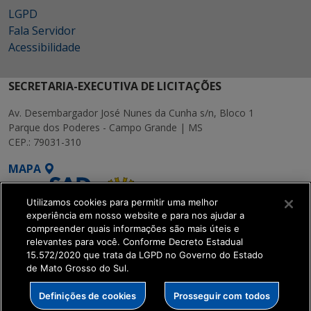
LGPD
Fala Servidor
Acessibilidade
SECRETARIA-EXECUTIVA DE LICITAÇÕES
Av. Desembargador José Nunes da Cunha s/n, Bloco 1
Parque dos Poderes - Campo Grande | MS
CEP.: 79031-310
MAPA
Utilizamos cookies para permitir uma melhor
experiência em nosso website e para nos ajudar a
compreender quais informações são mais úteis e
relevantes para você. Conforme Decreto Estadual
15.572/2020 que trata da LGPD no Governo do Estado
SETDIG | Secretaria-
de Mato Grosso do Sul.
Executiva de
Transformação Digital
Definições de cookies
Prosseguir com todos