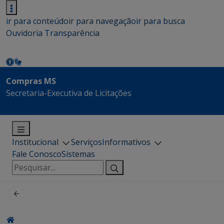
ir para conteúdo
ir para navegação
ir para busca
Ouvidoria
Transparência
Compras MS
Secretaria-Executiva de Licitações
Institucional
Serviços
Informativos
Fale Conosco
Sistemas
Pesquisar
por: