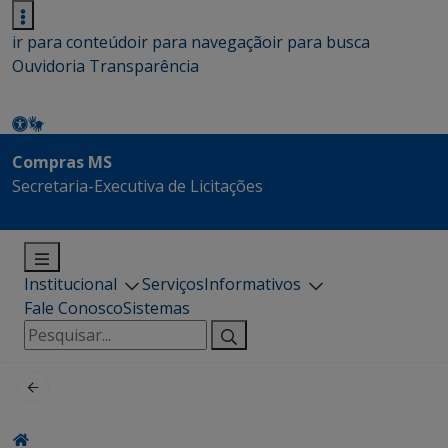
ir para conteúdo
ir para navegação
ir para busca
Ouvidoria
Transparência
Compras MS
Secretaria-Executiva de Licitações
Institucional
Serviços
Informativos
Fale Conosco
Sistemas
Pesquisar
por: