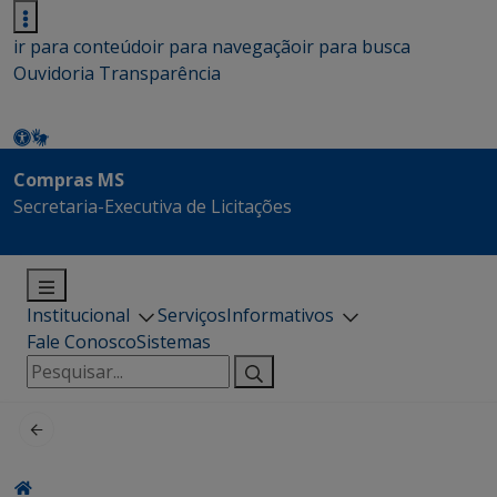
ir para conteúdo
ir para navegação
ir para busca
Ouvidoria
Transparência
Compras MS
Secretaria-Executiva de Licitações
Institucional
Serviços
Informativos
Fale Conosco
Sistemas
Pesquisar
por: