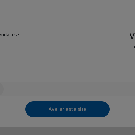
V
enda.ms •
Avaliar este site