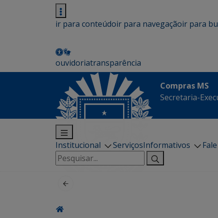
ir para conteúdo
ir para navegação
ir para b
ouvidoria
transparência
Compras MS
Secretaria-Execu
Institucional
Serviços
Informativos
Fal
Pesquisar
por: