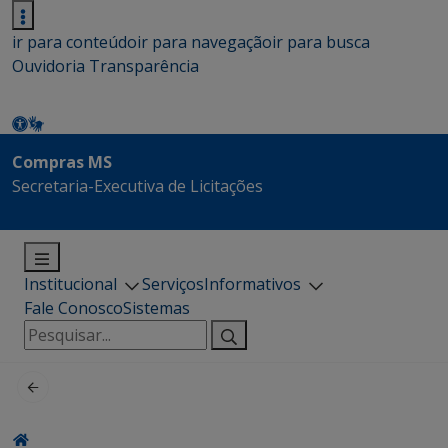
ir para conteúdo
ir para navegação
ir para busca
Ouvidoria
Transparência
Compras MS
Secretaria-Executiva de Licitações
Institucional
Serviços
Informativos
Fale Conosco
Sistemas
Pesquisar
por: