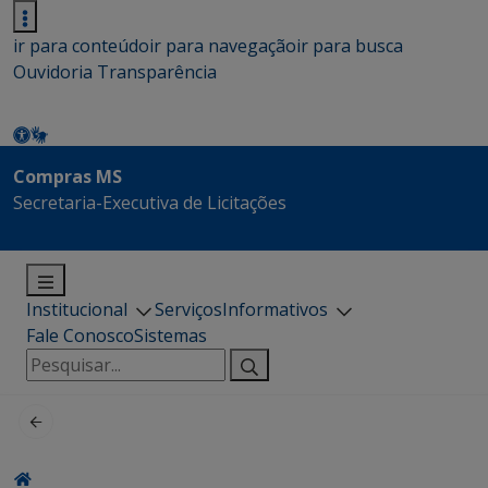
ir para conteúdo
ir para navegação
ir para busca
Ouvidoria
Transparência
Compras MS
Secretaria-Executiva de Licitações
Institucional
Serviços
Informativos
Fale Conosco
Sistemas
Pesquisar
por: