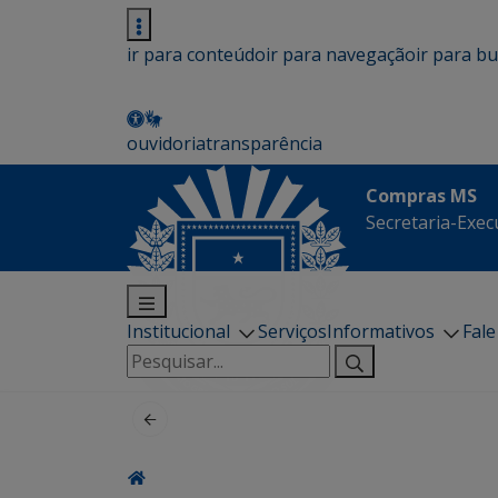
ir para conteúdo
ir para navegação
ir para b
ouvidoria
transparência
Compras MS
Secretaria-Execu
Institucional
Serviços
Informativos
Fal
Pesquisar
por: