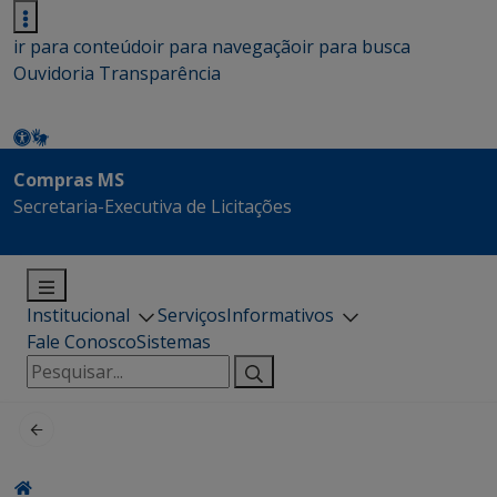
ir para conteúdo
ir para navegação
ir para busca
Ouvidoria
Transparência
Compras MS
Secretaria-Executiva de Licitações
Institucional
Serviços
Informativos
Fale Conosco
Sistemas
Pesquisar
por: