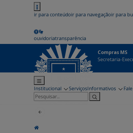
ir para conteúdo
ir para navegação
ir para b
ouvidoria
transparência
Compras MS
Secretaria-Execu
Institucional
Serviços
Informativos
Fal
Pesquisar
por: