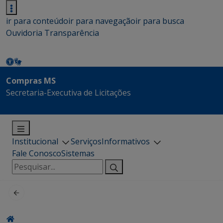
ir para conteúdo
ir para navegação
ir para busca
Ouvidoria
Transparência
Compras MS
Secretaria-Executiva de Licitações
Institucional
Serviços
Informativos
Fale Conosco
Sistemas
Pesquisar
por: