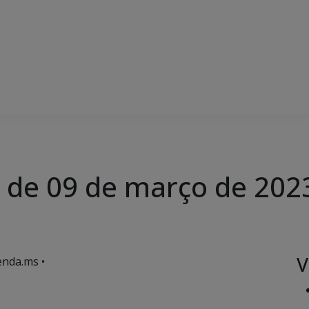
, de 09 de março de 202
V
enda.ms •