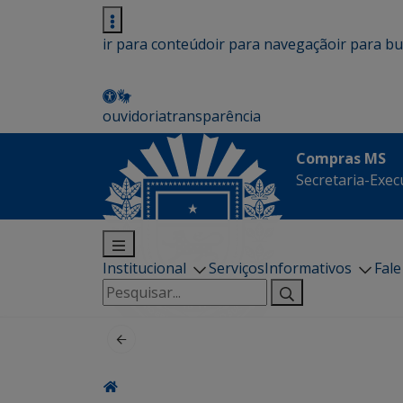
ir para conteúdo
ir para navegação
ir para b
ouvidoria
transparência
Compras MS
Secretaria-Execu
Institucional
Serviços
Informativos
Fal
Pesquisar
por: