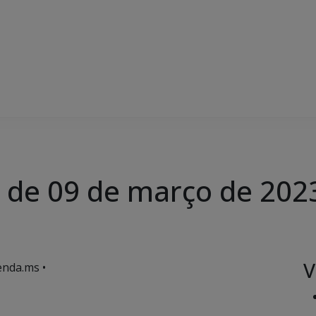
, de 09 de março de 202
V
enda.ms •