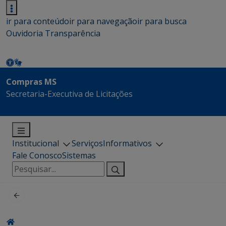
ir para conteúdo
ir para navegação
ir para busca
Ouvidoria
Transparência
Compras MS
Secretaria-Executiva de Licitações
Institucional
Serviços
Informativos
Fale Conosco
Sistemas
Pesquisar
por: