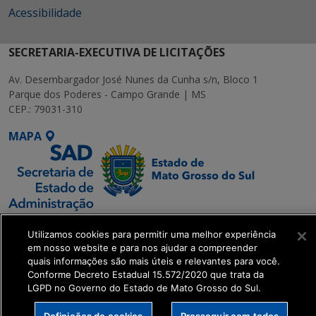
Acessibilidade
SECRETARIA-EXECUTIVA DE LICITAÇÕES
Av. Desembargador José Nunes da Cunha s/n, Bloco 1
Parque dos Poderes - Campo Grande | MS
CEP.: 79031-310
MAPA
SETDIG | Secretaria-
Utilizamos cookies para permitir uma melhor experiência
Executiva de
em nosso website e para nos ajudar a compreender
Transformação Digital
quais informações são mais úteis e relevantes para você.
Conforme Decreto Estadual 15.572/2020 que trata da
LGPD no Governo do Estado de Mato Grosso do Sul.
get_footer();
Definições de cookies
Prosseguir com todos