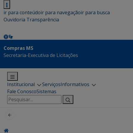
ir para conteúdo
ir para navegação
ir para busca
Ouvidoria
Transparência
Compras MS
Secretaria-Executiva de Licitações
Institucional
Serviços
Informativos
Fale Conosco
Sistemas
Pesquisar
por: