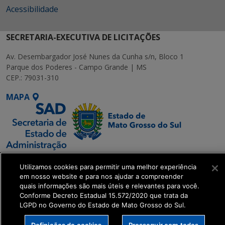
Acessibilidade
SECRETARIA-EXECUTIVA DE LICITAÇÕES
Av. Desembargador José Nunes da Cunha s/n, Bloco 1
Parque dos Poderes - Campo Grande | MS
CEP.: 79031-310
MAPA
SETDIG | Secretaria-
Utilizamos cookies para permitir uma melhor experiência
Executiva de
em nosso website e para nos ajudar a compreender
Transformação Digital
quais informações são mais úteis e relevantes para você.
Conforme Decreto Estadual 15.572/2020 que trata da
LGPD no Governo do Estado de Mato Grosso do Sul.
get_footer();
Definições de cookies
Prosseguir com todos