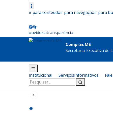
ir para conteúdo
ir para navegação
ir para b
ouvidoria
transparência
Compras MS
Secretaria-Executiva de L
Institucional
Serviços
Informativos
Fal
Pesquisar
por: