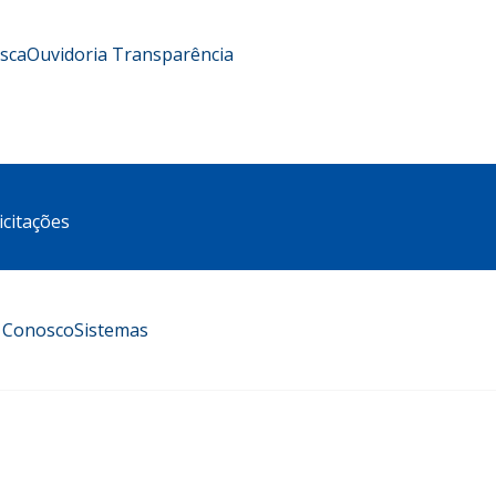
usca
Ouvidoria
Transparência
icitações
e Conosco
Sistemas