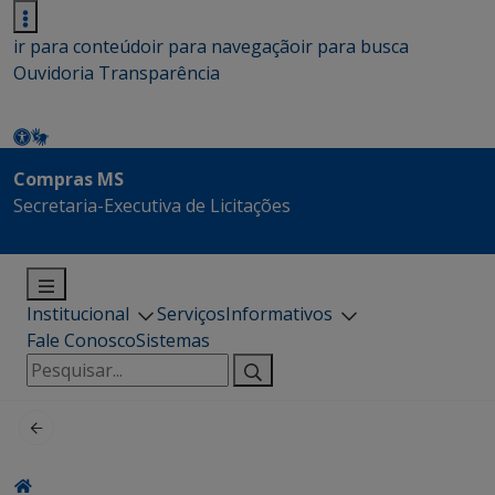
ir para conteúdo
ir para navegação
ir para busca
Ouvidoria
Transparência
Compras MS
Secretaria-Executiva de Licitações
Institucional
Serviços
Informativos
Fale Conosco
Sistemas
Pesquisar
por: