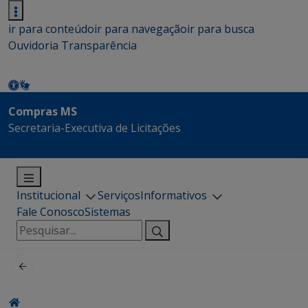
ir para conteúdo
ir para navegação
ir para busca
Ouvidoria
Transparência
Compras MS
Secretaria-Executiva de Licitações
Institucional
Serviços
Informativos
Fale Conosco
Sistemas
Pesquisar
por: