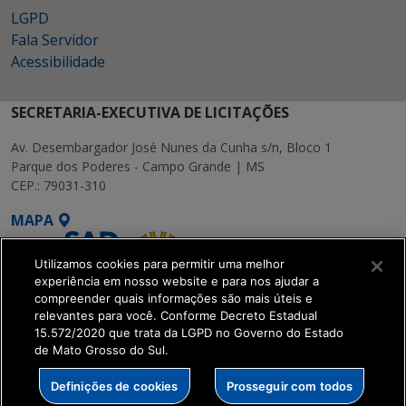
LGPD
Fala Servidor
Acessibilidade
SECRETARIA-EXECUTIVA DE LICITAÇÕES
Av. Desembargador José Nunes da Cunha s/n, Bloco 1
Parque dos Poderes - Campo Grande | MS
CEP.: 79031-310
MAPA
Utilizamos cookies para permitir uma melhor
experiência em nosso website e para nos ajudar a
compreender quais informações são mais úteis e
relevantes para você. Conforme Decreto Estadual
15.572/2020 que trata da LGPD no Governo do Estado
SETDIG | Secretaria-
de Mato Grosso do Sul.
Executiva de
Transformação Digital
Definições de cookies
Prosseguir com todos