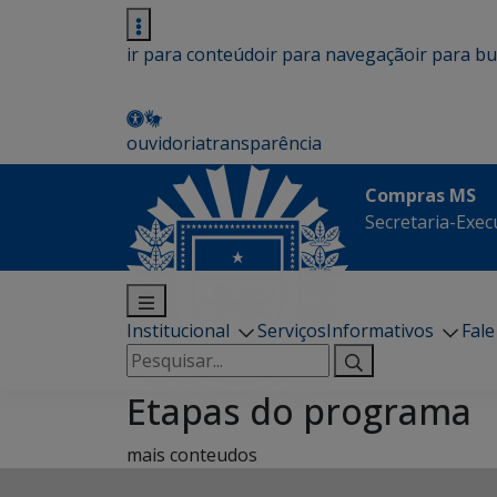
ir para conteúdo
ir para navegação
ir para b
ouvidoria
transparência
Compras MS
Secretaria-Execu
Institucional
Serviços
Informativos
Fal
Pesquisar
por:
Etapas do programa
mais conteudos