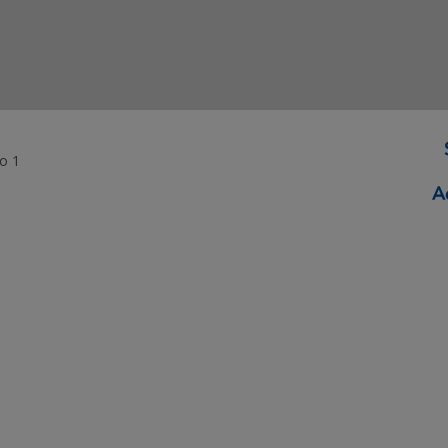
o 1
ormação Digital